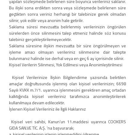
yapılan sözleşmede belirlenen süre boyunca verileriniz saklanır.
Bu ilişki sona erdikten sonra veya sözleşmede belirlenen süre
geçtikten sonra veriniz herhangi bir talebinize gerek olmadan
silinir, yok edilir veya anonim hale getirilir.
Saklama süresi mevzuatta belirlenmiş verilerinizin öngörülen
sürelerden önce silinmesini talep etmeniz halinde söz konusu
talebiniz gerçekleştirilemeyecektir.
Saklama süresine ilişkin mevzuatta bir süre öngörülmeyen ve
işleme amacı olmayan verileriniz silinmesine dair talepte
bulunmanız halinde ise derhal veya en geç 6 ay içerisinde silinir.
Kişisel Verilerin Silinmesi, Yok Edilmesi veya Anonimleştirilmesi
Kişisel Verilerinize İlişkin Bilgilendirme yazısında belirtilen
amaçlar doğrultusunda işlenmiş olan kişisel verilerinizin; 6698
Sayılı KVKK m.7/1. uyarınca işlenmesini gerektiren amaç ortadan
kalktığında kişisel verileriniz tarafımızca anonimleştirilerek
kullanılmaya devam edilecektir.
İşlenen Kişisel Verileriniz ile İlgili Haklarınız
Kişisel veri sahibi, Kanun’un 11.maddesi uyarınca COOKERS
GIDA SAN.VE TİC. A.Ş. ’na başvurarak;
a. kişisel verilerinin işlenip işlenmediğini öğrenme,