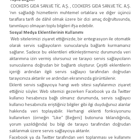
COOKERS GIDA SAN.VE TİC. A.Ş. , COOKERS GIDA SAN.VE TİC. A.Ş.
‘nın sağladığı hizmetlerin muhtemel ortaklara ve diğer üçüncü
taraflara tarifi de dâhil olmak üzere bir dizi amaç doğrultusunda,
tanımlayıcı olmayan toplu bilgileri ifşa edebilir.
Sosyal Medya Eklentilerinin Kullanımı
Web sitelerimizi ziyaret ettiğinizde, bir entegrasyon ile otomatik
olarak servis sağlayıcıların sunucularıyla bağlantı kurmamanız
sağlanır. Sadece bu eklentileri etkinleştirmeniz durumunda veri
aktarımına izin vermiş olursunuz ve tarayıcı servis sağlayıcıların
sunucularına doğrudan bir bağlantı oluşturur. Çeşitli eklentilerin
içeriği ardından ilgili servis sağlayıcı tarafından doğrudan
tarayıcınıza aktarılır ve ardından ekranınızda görüntülenir.
Eklenti servis sağlayıcıya hangi web sitesi sayfalarımızı ziyaret
ettiğiniz söyler. Web sitemizi gezerken Facebook ya da Twitter
kullanıcı hesabınıza bağlı olmanız durumunda, servis sağlayıcı
kullanıcı hesabınızla eriştiğiniz bilgiler gibi ilgi duyduğunuz alanlar
hakkında veri toplayabilir. Herhangi eklenti fonksiyonunu
kullanırken (örneğin “Like” [Beğeni] butonuna tıklandığında,
yorum yazıldığında) bu bilgi de tarayıcı tarafından doğrudan
saklanmak üzere servis sağlayıcıya aktarılır.
Facebook ya da Twitter tarafından veri toplanması ve kullanımı