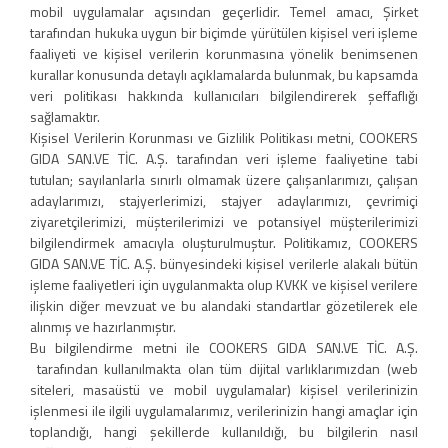
mobil uygulamalar açısından geçerlidir. Temel amacı, Şirket
tarafından hukuka uygun bir biçimde yürütülen kişisel veri işleme
faaliyeti ve kişisel verilerin korunmasına yönelik benimsenen
kurallar konusunda detaylı açıklamalarda bulunmak, bu kapsamda
veri politikası hakkında kullanıcıları bilgilendirerek şeffaflığı
sağlamaktır.
Kişisel Verilerin Korunması ve Gizlilik Politikası metni, COOKERS
GIDA SAN.VE TİC. A.Ş. tarafından veri işleme faaliyetine tabi
tutulan; sayılanlarla sınırlı olmamak üzere çalışanlarımızı, çalışan
adaylarımızı, stajyerlerimizi, stajyer adaylarımızı, çevrimiçi
ziyaretçilerimizi, müşterilerimizi ve potansiyel müşterilerimizi
bilgilendirmek amacıyla oluşturulmuştur. Politikamız, COOKERS
GIDA SAN.VE TİC. A.Ş. bünyesindeki kişisel verilerle alakalı bütün
işleme faaliyetleri için uygulanmakta olup KVKK ve kişisel verilere
ilişkin diğer mevzuat ve bu alandaki standartlar gözetilerek ele
alınmış ve hazırlanmıştır.
Bu bilgilendirme metni ile COOKERS GIDA SAN.VE TİC. A.Ş.
tarafından kullanılmakta olan tüm dijital varlıklarımızdan (web
siteleri, masaüstü ve mobil uygulamalar) kişisel verilerinizin
işlenmesi ile ilgili uygulamalarımız, verilerinizin hangi amaçlar için
toplandığı, hangi şekillerde kullanıldığı, bu bilgilerin nasıl