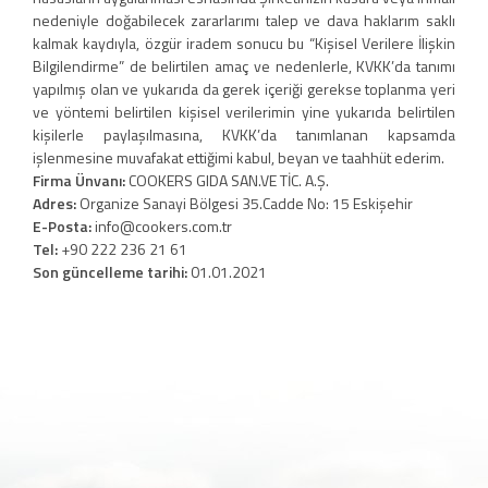
nedeniyle doğabilecek zararlarımı talep ve dava haklarım saklı
kalmak kaydıyla, özgür iradem sonucu bu “Kişisel Verilere İlişkin
Bilgilendirme” de belirtilen amaç ve nedenlerle, KVKK’da tanımı
yapılmış olan ve yukarıda da gerek içeriği gerekse toplanma yeri
ve yöntemi belirtilen kişisel verilerimin yine yukarıda belirtilen
kişilerle paylaşılmasına, KVKK’da tanımlanan kapsamda
işlenmesine muvafakat ettiğimi kabul, beyan ve taahhüt ederim.
Firma Ünvanı:
COOKERS GIDA SAN.VE TİC. A.Ş.
Adres:
Organize Sanayi Bölgesi 35.Cadde No: 15 Eskişehir
E-Posta:
info@cookers.com.tr
Tel:
+90 222 236 21 61
Son güncelleme tarihi:
01.01.2021