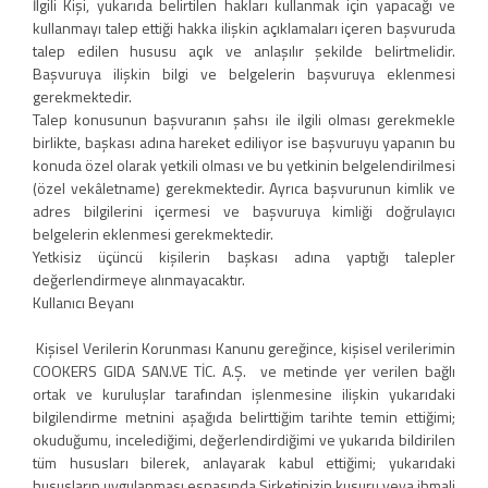
İlgili Kişi, yukarıda belirtilen hakları kullanmak için yapacağı ve
kullanmayı talep ettiği hakka ilişkin açıklamaları içeren başvuruda
talep edilen hususu açık ve anlaşılır şekilde belirtmelidir.
Başvuruya ilişkin bilgi ve belgelerin başvuruya eklenmesi
gerekmektedir.
Talep konusunun başvuranın şahsı ile ilgili olması gerekmekle
birlikte, başkası adına hareket ediliyor ise başvuruyu yapanın bu
konuda özel olarak yetkili olması ve bu yetkinin belgelendirilmesi
(özel vekâletname) gerekmektedir. Ayrıca başvurunun kimlik ve
adres bilgilerini içermesi ve başvuruya kimliği doğrulayıcı
belgelerin eklenmesi gerekmektedir.
Yetkisiz üçüncü kişilerin başkası adına yaptığı talepler
değerlendirmeye alınmayacaktır.
Kullanıcı Beyanı
Kişisel Verilerin Korunması Kanunu gereğince, kişisel verilerimin
COOKERS GIDA SAN.VE TİC. A.Ş. ve metinde yer verilen bağlı
ortak ve kuruluşlar tarafından işlenmesine ilişkin yukarıdaki
bilgilendirme metnini aşağıda belirttiğim tarihte temin ettiğimi;
okuduğumu, incelediğimi, değerlendirdiğimi ve yukarıda bildirilen
tüm hususları bilerek, anlayarak kabul ettiğimi; yukarıdaki
hususların uygulanması esnasında Şirketinizin kusuru veya ihmali