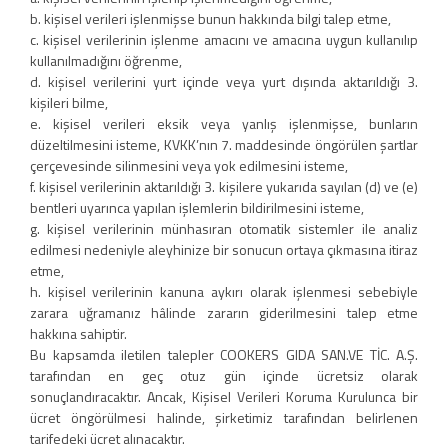
b. kişisel verileri işlenmişse bunun hakkında bilgi talep etme,
c. kişisel verilerinin işlenme amacını ve amacına uygun kullanılıp
kullanılmadığını öğrenme,
d. kişisel verilerini yurt içinde veya yurt dışında aktarıldığı 3.
kişileri bilme,
e. kişisel verileri eksik veya yanlış işlenmişse, bunların
düzeltilmesini isteme, KVKK’nın 7. maddesinde öngörülen şartlar
çerçevesinde silinmesini veya yok edilmesini isteme,
f. kişisel verilerinin aktarıldığı 3. kişilere yukarıda sayılan (d) ve (e)
bentleri uyarınca yapılan işlemlerin bildirilmesini isteme,
g. kişisel verilerinin münhasıran otomatik sistemler ile analiz
edilmesi nedeniyle aleyhinize bir sonucun ortaya çıkmasına itiraz
etme,
h. kişisel verilerinin kanuna aykırı olarak işlenmesi sebebiyle
zarara uğramanız hâlinde zararın giderilmesini talep etme
hakkına sahiptir.
Bu kapsamda iletilen talepler COOKERS GIDA SAN.VE TİC. A.Ş.
tarafından en geç otuz gün içinde ücretsiz olarak
sonuçlandıracaktır. Ancak, Kişisel Verileri Koruma Kurulunca bir
ücret öngörülmesi halinde, şirketimiz tarafından belirlenen
tarifedeki ücret alınacaktır.