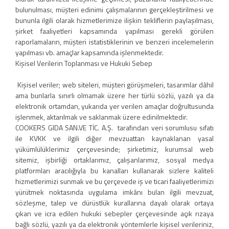
bulunulması, müşteri edinimi çalışmalarının gerçekleştirilmesi ve
bununla ilgili olarak hizmetlerimize ilişkin tekliflerin paylaşılması,
şirket faaliyetleri kapsamında yapılması gerekli görülen
raporlamaların, müşteri istatistiklerinin ve benzeri incelemelerin
yapılması vb. amaçlar kapsamında işlenmektedir.
Kişisel Verilerin Toplanması ve Hukuki Sebep
Kişisel veriler; web siteleri, müşteri görüşmeleri, tasarımlar dâhil
ama bunlarla sınırlı olmamak üzere her türlü sözlü, yazılı ya da
elektronik ortamdan, yukarıda yer verilen amaçlar doğrultusunda
işlenmek, aktarılmak ve saklanmak üzere edinilmektedir.
COOKERS GIDA SAN.VE TİC. A.Ş. tarafından veri sorumlusu sıfatı
ile KVKK ve ilgili diğer mevzuattan kaynaklanan yasal
yükümlülüklerimiz çerçevesinde; şirketimiz, kurumsal web
sitemiz, işbirliği ortaklarımız, çalışanlarımız, sosyal medya
platformları aracılığıyla bu kanalları kullanarak sizlere kaliteli
hizmetlerimizi sunmak ve bu çerçevede iş ve ticari faaliyetlerimizi
yürütmek noktasında uygulama imkânı bulan ilgili mevzuat,
sözleşme, talep ve dürüstlük kurallarına dayalı olarak ortaya
çıkan ve icra edilen hukuki sebepler çerçevesinde açık rızaya
bağlı sözlü, yazılı ya da elektronik yöntemlerle kişisel verileriniz,