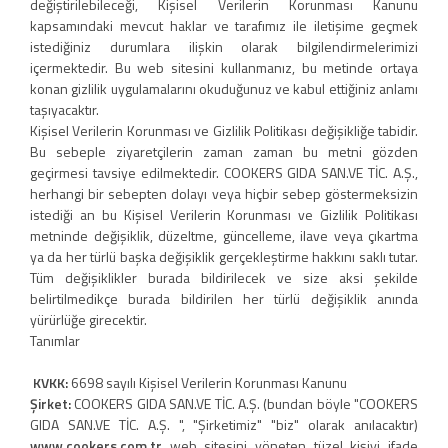
değiştirilebileceği, Kişisel Verilerin Korunması Kanunu
kapsamındaki mevcut haklar ve tarafımız ile iletişime geçmek
istediğiniz durumlara ilişkin olarak bilgilendirmelerimizi
içermektedir. Bu web sitesini kullanmanız, bu metinde ortaya
konan gizlilik uygulamalarını okuduğunuz ve kabul ettiğiniz anlamı
taşıyacaktır.
Kişisel Verilerin Korunması ve Gizlilik Politikası değişikliğe tabidir.
Bu sebeple ziyaretçilerin zaman zaman bu metni gözden
geçirmesi tavsiye edilmektedir. COOKERS GIDA SAN.VE TİC. A.Ş.,
herhangi bir sebepten dolayı veya hiçbir sebep göstermeksizin
istediği an bu Kişisel Verilerin Korunması ve Gizlilik Politikası
metninde değişiklik, düzeltme, güncelleme, ilave veya çıkartma
ya da her türlü başka değişiklik gerçekleştirme hakkını saklı tutar.
Tüm değişiklikler burada bildirilecek ve size aksi şekilde
belirtilmedikçe burada bildirilen her türlü değişiklik anında
yürürlüğe girecektir.
Tanımlar
KVKK:
6698 sayılı Kişisel Verilerin Korunması Kanunu
Şirket:
COOKERS GIDA SAN.VE TİC. A.Ş. (bundan böyle "COOKERS
GIDA SAN.VE TİC. A.Ş. ", "Şirketimiz" "biz" olarak anılacaktır)
www.cookers.com.tr
web sitesini yöneten tüzel kişiyi ifade