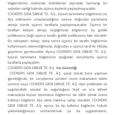
bilgilendirme metninde belirtilenler dışındaki herhangi bir
sebebin varlığı halinde üçüncü kişilerle paylaşılmayacaktır.
COOKERS GIDA SAN.VE TİC. A.Ş., kişisel tanımlama bilgilerinizi siz
ifşa edilmesini onaylamadığınız sürece doğrudan pazarlama
amaçlı olarak üçüncü taraflarla paylaşmayacaktır. Üçüncü bir
taraftan iletişim almayı seçtiğinizde bilgileriniz bu gizlilik
politikasına değil üçüncü tarafın gizlilik politikasına tabi olacaktır.
Bu sebepten dolayı, daha sonra üçüncü bir tarafın bilgilerinizi
kullanmasını istemediğinizde, doğrudan o üçüncü taraf ile irtibata
geçmeniz gerekecektir. Ayrıca COOKERS GIDA SAN.VE TİC. A.Ş.,
kişisel tanımlama bilgilerinizi aşağıdaki durumlarda üçüncü
taraflarla paylaşabilir;
COOKERS GIDA SAN.VE TİC. A.Ş.
’nın Güvenliği
COOKERS GIDA SAN.VE TİC. A.Ş. yasal olarak bunu yapması
gerektiğinde, bir soruşturma yürüten resmi makamların talebi
üzerine veya COOKERS GIDA SAN.VE TİC. A.Ş. idari politikaları ve
uygulanabilir yasalar ile uygunluğunu teyit ve icra etmek
maksadıyla kişisel tanımlama bilgileriniz de dâhil olmak üzere
kullanıcı bilgilerini ifşa etme hakkına sahip olacaktır. COOKERS
GIDA SAN.VE TİC. A.Ş. ayrıca, bu tip kullanıcı bilgilerini, hukuki
yükümlülüğümüzü sınırlandırmak ya da uygulamaların,