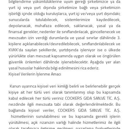
bilgilendirme yükümlülüklerine uyum gereği şirketimizce ya da
yurt içi veya yurt dışında şirketimize bağlı veya şirketimizin
işbirliği içinde olduğu kuruluşlarca, yurt içi ve/veya yurt dışındaki;
sunucularda tutulabilecek, sistemlerimize kaydedilecek,
depolanacak, muhafaza edilecek, saklanacak, yasal ya da
finansal gerekler, nedenler ile sınıflandırılacak, güncellenecek ve
mevzuatın izin verdiği durumlarda ve yasal sınırlar dâhilinde 3.
kişilere açıklanabilecek/devredilebilecek, sınıflandırılabilecek ve
KVKK’da sayılan şekillerde, yurtdışında işleniyor ise o ülkede
yürürlükte olan mevzuat kapsamında uygun olarak ve öngörülen
güvenlik önlemleri dâhilinde işlenebilecektir. Aşağıda yer alan
yasal hususlar hakkında bilgi edinilmesini rica ederiz.
Kişisel Verilerin İşlenme Amacı
Kanun uyarınca kişisel veri kimliği belirli ve belirlenebilir gerçek
kişiye ait her türlü veri olarak tanımlanmış olup bu kapsamda
kabul edilecek her türlü veriniz COOKERS GIDA SAN.VE TİC. A.Ş.
nezdinde ilgili mevzuata tabi olarak değerlendirilmektedir. Bu
bağlamda kişisel veriler, COOKERS GIDA SAN.VE TİC. A.Ş.
hizmetlerinin sunulabilmesi ve bu kapsamda gerekli işlerin
yürütülmesi, açık rızanızın varlığı halinde hizmetlerimiz ile ilgili
olarak tarafınızca iletişime geçilmesi, pazarlama faaliyetlerinde