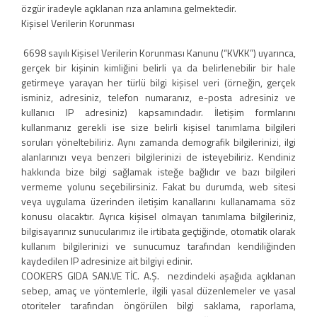
özgür iradeyle açıklanan rıza anlamına gelmektedir.
Kişisel Verilerin Korunması
6698 sayılı Kişisel Verilerin Korunması Kanunu (“KVKK”) uyarınca,
gerçek bir kişinin kimliğini belirli ya da belirlenebilir bir hale
getirmeye yarayan her türlü bilgi kişisel veri (örneğin, gerçek
isminiz, adresiniz, telefon numaranız, e-posta adresiniz ve
kullanıcı IP adresiniz) kapsamındadır. İletişim formlarını
kullanmanız gerekli ise size belirli kişisel tanımlama bilgileri
soruları yöneltebiliriz. Aynı zamanda demografik bilgilerinizi, ilgi
alanlarınızı veya benzeri bilgilerinizi de isteyebiliriz. Kendiniz
hakkında bize bilgi sağlamak isteğe bağlıdır ve bazı bilgileri
vermeme yolunu seçebilirsiniz. Fakat bu durumda, web sitesi
veya uygulama üzerinden iletişim kanallarını kullanamama söz
konusu olacaktır. Ayrıca kişisel olmayan tanımlama bilgileriniz,
bilgisayarınız sunucularımız ile irtibata geçtiğinde, otomatik olarak
kullanım bilgilerinizi ve sunucumuz tarafından kendiliğinden
kaydedilen IP adresinize ait bilgiyi edinir.
COOKERS GIDA SAN.VE TİC. A.Ş. nezdindeki aşağıda açıklanan
sebep, amaç ve yöntemlerle, ilgili yasal düzenlemeler ve yasal
otoriteler tarafından öngörülen bilgi saklama, raporlama,