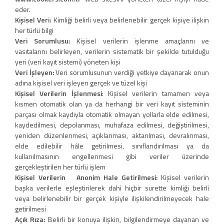
eder.
Kişisel Veri:
Kimliği belirli veya belirlenebilir gerçek kişiye ilişkin
her türlü bilgi
Veri Sorumlusu:
Kişisel verilerin işlenme amaçlarını ve
vasıtalarını belirleyen, verilerin sistematik bir şekilde tutulduğu
yeri (veri kayıt sistemi) yöneten kişi
Veri İşleyen:
Veri sorumlusunun verdiği yetkiye dayanarak onun
adına kişisel veri işleyen gerçek ve tüzel kişi
Kişisel Verilerin İşlenmesi
: Kişisel verilerin tamamen veya
kısmen otomatik olan ya da herhangi bir veri kayıt sisteminin
parçası olmak kaydıyla otomatik olmayan yollarla elde edilmesi,
kaydedilmesi, depolanması, muhafaza edilmesi, değiştirilmesi,
yeniden düzenlenmesi, açıklanması, aktarılması, devralınması,
elde edilebilir hâle getirilmesi, sınıflandırılması ya da
kullanılmasının engellenmesi gibi veriler üzerinde
gerçekleştirilen her türlü işlem
Kişisel Verilerin Anonim Hale Getirilmesi:
Kişisel verilerin
başka verilerle eşleştirilerek dahi hiçbir surette kimliği belirli
veya belirlenebilir bir gerçek kişiyle ilişkilendirilmeyecek hale
getirilmesi
Açık Rıza:
Belirli bir konuya ilişkin, bilgilendirmeye dayanan ve