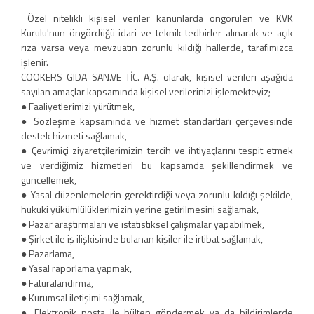
Özel nitelikli kişisel veriler kanunlarda öngörülen ve KVK
Kurulu'nun öngördüğü idari ve teknik tedbirler alınarak ve açık
rıza varsa veya mevzuatın zorunlu kıldığı hallerde, tarafımızca
işlenir.
COOKERS GIDA SAN.VE TİC. A.Ş. olarak, kişisel verileri aşağıda
sayılan amaçlar kapsamında kişisel verilerinizi işlemekteyiz;
● Faaliyetlerimizi yürütmek,
● Sözleşme kapsamında ve hizmet standartları çerçevesinde
destek hizmeti sağlamak,
● Çevrimiçi ziyaretçilerimizin tercih ve ihtiyaçlarını tespit etmek
ve verdiğimiz hizmetleri bu kapsamda şekillendirmek ve
güncellemek,
● Yasal düzenlemelerin gerektirdiği veya zorunlu kıldığı şekilde,
hukuki yükümlülüklerimizin yerine getirilmesini sağlamak,
● Pazar araştırmaları ve istatistiksel çalışmalar yapabilmek,
● Şirket ile iş ilişkisinde bulanan kişiler ile irtibat sağlamak,
● Pazarlama,
● Yasal raporlama yapmak,
● Faturalandırma,
● Kurumsal iletişimi sağlamak,
● Elektronik posta ile bülten göndermek ya da bildirimlerde