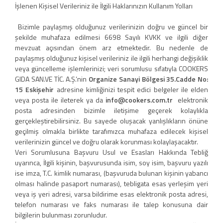
İşlenen Kişisel Verileriniz ile İlgili Haklarınızın Kullanım Yolları
Bizimle paylaşmış olduğunuz verilerinizin doğru ve güncel bir
şekilde muhafaza edilmesi 6698 Sayılı KVKK ve ilgili diğer
mevzuat açısından önem arz etmektedir. Bu nedenle de
paylaşmış olduğunuz kişisel verileriniz ile ilgili herhangi değişiklik
veya güncelleme işlemlerinizi; veri sorumlusu sıfatıyla COOKERS
GIDA SAN.VE TİC. A.Ş.’nin
Organize Sanayi Bölgesi 35.Cadde No:
15 Eskişehir
adresine kimliğinizi tespit edici belgeler ile elden
veya posta ile ileterek ya da
info@cookers.com.tr
elektronik
posta adresinden bizimle iletişime geçerek kolaylıkla
gerçekleştirebilirsiniz. Bu sayede oluşacak yanlışlıkların önüne
geçilmiş olmakla birlikte tarafımızca muhafaza edilecek kişisel
verilerinizin güncel ve doğru olarak korunması kolaylaşacaktır.
Veri Sorumlusuna Başvuru Usul ve Esasları Hakkında Tebliğ
uyarınca, İlgili kişinin, başvurusunda isim, soy isim, başvuru yazılı
ise imza, T.C. kimlik numarası, (başvuruda bulunan kişinin yabancı
olması halinde pasaport numarası), tebligata esas yerleşim yeri
veya iş yeri adresi, varsa bildirime esas elektronik posta adresi,
telefon numarası ve faks numarası ile talep konusuna dair
bilgilerin bulunması zorunludur.