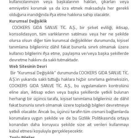
kullanıcılarımızın veya başkalarının hakları, çıkarları veya
emniyetini korumak ya da icra etmek maksadıyla her gerekli
olduğuna inandığında ifşa etme hakkına sahip olacaktır.
Kurumsal Değişiklik
COOKERS GIDA SAN.VE TİC. A.Ş., bir şirket evliliği, iktisap,
konsolidasyon, tüm varlıklarının satılması veya her ne şekilde
olursa olsun diğer tüm kurumsal değişiklikler durumunda, kişisel
tanımlama bilgileriniz dâhil fakat bununla sınırlı olmamak üzere
kullanıcı bilgilerini ifşa etme, paylaşma ve/veya başka şekillerde
devretme hakkını da saklı tutmaktadır.
Web Sitesinin Devri
Bir “Kurumsal Değişiklik” durumunda COOKERS GIDA SAN.VE TİC.
A.Ş.’ın yukarıda saklı tuttuğu haklara hiçbir sınırlama gelmeksizin,
COOKERS GIDA SAN.VE TİC. A.Ş., bu uygulamaların kontrolünü
eline alan, iktisap eden veya başka şekillerde yetkili bulunan
herhangi bir üçüncü tarafa, kişisel tanımlama bilgileriniz de dâhil
fakat bununla sınırlı olmamak üzere topladığı bilgileri devretmeye
yetkili olacaktır. Ancak bu, üçüncü tarafın tüm cismani bağlamlarda
korumalara uygun şekilde ve de bu Gizlilik Politikasında ortaya
konandan daha koruyucu şekilde size ait verileri kullanmayı
kabul etmesi koşuluyla gerçekleşecektir.
Toplu Bilgiler