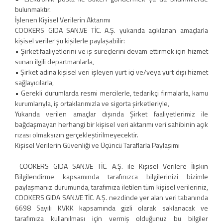
bulunmaktır.
İşlenen Kişisel Verilerin Aktarımı
COOKERS GIDA SAN.VE TİC. A.Ş. yukarıda açıklanan amaçlarla
kişisel veriler şu kişilerle paylaşabilir:
• Şirket faaliyetlerini ve iş süreçlerini devam ettirmek için hizmet
sunan ilgili departmanlarla,
• Şirket adına kişisel veri işleyen yurt içi ve/veya yurt dışı hizmet
sağlayıcılarla,
• Gerekli durumlarda resmi mercilerle, tedarikçi firmalarla, kamu
kurumlarıyla, iş ortaklarımızla ve sigorta şirketleriyle,
Yukarıda verilen amaçlar dışında Şirket faaliyetlerimiz ile
bağdaşmayan herhangi bir kişisel veri aktarımı veri sahibinin açık
rızası olmaksızın gerçekleştirilmeyecektir.
Kişisel Verilerin Güvenliği ve Üçüncü Taraflarla Paylaşımı
COOKERS GIDA SAN.VE TİC. A.Ş. ile Kişisel Verilere İlişkin
Bilgilendirme kapsamında tarafınızca bilgilerinizi bizimle
paylaşmanız durumunda, tarafımıza iletilen tüm kişisel verileriniz,
COOKERS GIDA SAN.VE TİC. A.Ş. nezdinde yer alan veri tabanında
6698 Sayılı KVKK kapsamında gizli olarak saklanacak ve
tarafımıza kullanılması için vermiş olduğunuz bu bilgiler