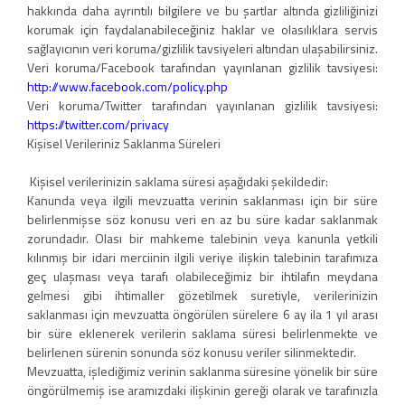
hakkında daha ayrıntılı bilgilere ve bu şartlar altında gizliliğinizi
korumak için faydalanabileceğiniz haklar ve olasılıklara servis
sağlayıcının veri koruma/gizlilik tavsiyeleri altından ulaşabilirsiniz.
Veri koruma/Facebook tarafından yayınlanan gizlilik tavsiyesi:
http://www.facebook.com/policy.php
Veri koruma/Twitter tarafından yayınlanan gizlilik tavsiyesi:
https://twitter.com/privacy
Kişisel Verileriniz Saklanma Süreleri
Kişisel verilerinizin saklama süresi aşağıdaki şekildedir:
Kanunda veya ilgili mevzuatta verinin saklanması için bir süre
belirlenmişse söz konusu veri en az bu süre kadar saklanmak
zorundadır. Olası bir mahkeme talebinin veya kanunla yetkili
kılınmış bir idari merciinin ilgili veriye ilişkin talebinin tarafımıza
geç ulaşması veya tarafı olabileceğimiz bir ihtilafın meydana
gelmesi gibi ihtimaller gözetilmek suretiyle, verilerinizin
saklanması için mevzuatta öngörülen sürelere 6 ay ila 1 yıl arası
bir süre eklenerek verilerin saklama süresi belirlenmekte ve
belirlenen sürenin sonunda söz konusu veriler silinmektedir.
Mevzuatta, işlediğimiz verinin saklanma süresine yönelik bir süre
öngörülmemiş ise aramızdaki ilişkinin gereği olarak ve tarafınızla